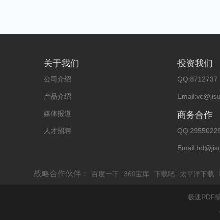
关于我们
投资我们
公司介绍
QQ:8712737
产品介绍
Email:vc@jis
媒体报道
商务合作
人才招聘
QQ:2955022
Email:bd@jis
战略合作伙伴：
百度一下
360宝库
下载吧
太平洋下载
极速PDF