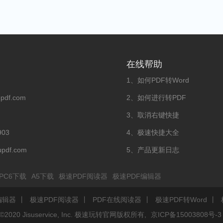
在线帮助
1、如何PDF转Word
updf.com
2、如何进行转PDF
3、取消右键快捷
903
4、极速快捷大全
updf.com
5、产品更新日志
PC6下载
A5下载
极速PDF阅读器
极速PDF编辑器
编辑器
丨
极速PDF阅读器
丨
PDF在线阅读器
丨
极速PDF转Word
丨
©2020 Jisuservice, Inc. 极速玩转官网版权所有,
京ICP备15003808号-3